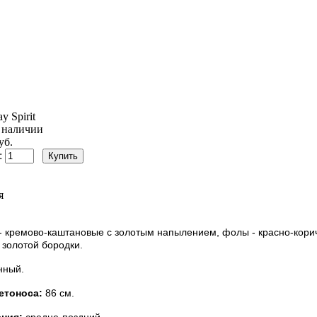
y Spirit
 наличии
уб.
:
я
- кремово-каштановые с золотым напылением, фолы - красно-корич
 золотой бородки.
нный.
етоноса:
86 см.