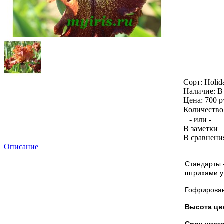
Сорт:
Holida
Наличие:
В
Цена: 700 р
Количество
- или -
В заметки
В сравнени
Описание
Стандарты 
штрихами у
Гофрирова
Высота цв