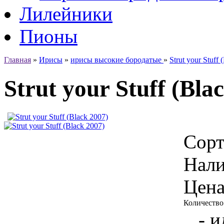
Лилейники
Пионы
Главная
»
Ирисы
»
ирисы высокие бородатые
»
Strut your Stuff 
Strut your Stuff (Bla
Сорт
Нали
Цена
Количество
- и