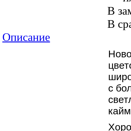
В за
В ср
Описание
Ново
цвет
широ
с бо
свет
кайм
Хоро