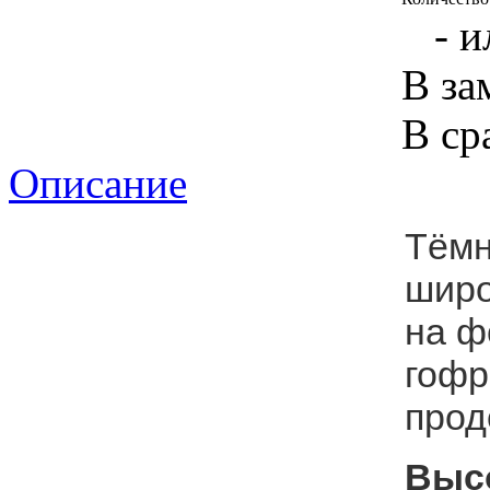
- и
В за
В ср
Описание
Тёмн
широ
на ф
гофр
прод
Высо