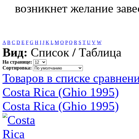
возникнет желание завес
A
B
C
D
E
F
G
H
I
J
K
L
M
O
P
Q
R
S
T
U
V
W
Вид:
Список
/
Таблица
На странице:
Сортировка:
Товаров в списке сравнени
Costa Rica (Ghio 1995)
Costa Rica (Ghio 1995)