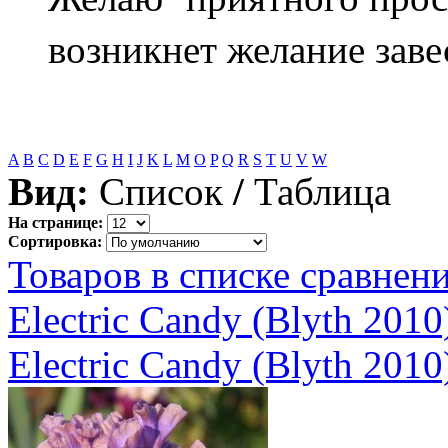
возникнет желание завес
A
B
C
D
E
F
G
H
I
J
K
L
M
O
P
Q
R
S
T
U
V
W
Вид:
Список
/
Таблица
На странице:
Сортировка:
Товаров в списке сравнени
Electric Candy (Blyth 2010
Electric Candy (Blyth 2010