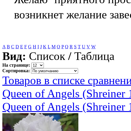
возникнет желание завес
A
B
C
D
E
F
G
H
I
J
K
L
M
O
P
Q
R
S
T
U
V
W
Вид:
Список
/
Таблица
На странице:
Сортировка:
Товаров в списке сравнени
Queen of Angels (Shreiner 
Queen of Angels (Shreiner 